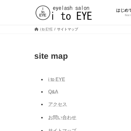
コ
ナ
ン
ビ
はじめ
テ
ゲ
first
ン
ー
ツ
シ
i to EYE
サイトマップ
へ
ョ
ス
ン
キ
に
ッ
移
site map
プ
動
i to EYE
Q&A
アクセス
お問い合わせ
サイトマップ