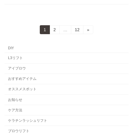
投
固
固
固
1
2
…
12
»
定
定
定
稿
ペ
ペ
ペ
ー
ー
ー
DIY
の
ジ
ジ
ジ
L3リフト
ペ
アイブロウ
ー
ジ
おすすめアイテム
送
オススメスポット
り
お知らせ
ケア方法
ケラチンラッシュリフト
ブロウリフト