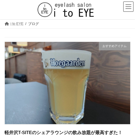
コ
ナ
ン
ビ
テ
ゲ
ン
ー
ツ
シ
i to EYE
ブログ
へ
ョ
ス
ン
キ
に
ッ
移
おすすめアイテム
プ
動
軽井沢T-SITEのシェアラウンジの飲み放題が最高すぎた！