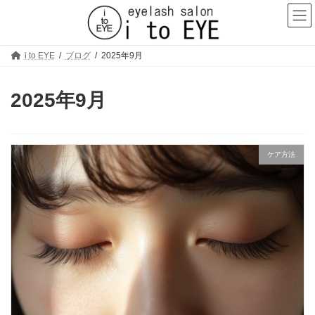
コ
ナ
ン
ビ
テ
ゲ
ン
ー
ツ
シ
i to EYE
ブログ
2025年9月
へ
ョ
ス
ン
キ
に
2025年9月
ッ
移
プ
動
ケア方法