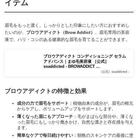
イテム
眉毛をもっと濃く、しっかりとした印象にしたい方におすすめし
たいのが、
ブロウアディクト（Brow Addict）
。眉毛専用の美容
液で、ハリ・コシのある健康的な眉毛を育てることができます。
ブロウアディクト コンディショニング セラム
アドバンス｜まゆ毛美容液 ［公式］
soaddicted - BROWADDICT ...
［公式］soaddicted -
ブロウアディクトの特徴と効果
成分の力で眉毛をサポート
：植物由来の成分が、眉毛の根元
からケアし、ボリュームアップをサポートします。
薄くなった眉にもアプローチ
：毛がまばらな部分や、薄くな
った眉毛にもしっかり働きかけ、自然な濃さと存在感を与え
ます。
簡単なケアで毎日続けやすい
：朝晩のスキンケアの最後に塗