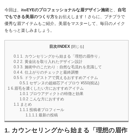
今回は、
itoEYEのプロフェッショナルな眉デザイン施術
と、
自宅
でもできる美眉のつくり方
をお伝えします！さらに、プチプラで
優秀な眉アイテムもご紹介。美眉をマスターして、毎日のメイク
をもっと楽しみましょう。
目次/INDEX
[
閉じる
]
0.1
1. カウンセリングから始まる「理想の眉作り」
0.2
2. 黄金比を取り入れたデザイン設計
0.3
3. 施術中のこだわり：自然な毛流れを意識して
0.4
4. 仕上がりのチェックと最終調整
0.5
5. ドラッグストアで買えるおすすめアイテム
0.5.1
セザンヌの超細芯アイブロウ ¥550(税込)
1
6.眉毛を濃くしたい方におすすめアイテム
1.0.1
ブロウアディクトの特徴と効果
1.0.2
こんな方におすすめ
1.1
まとめ
1.1.1
投稿者プロフィール
1.1.1.1
最新の投稿
1.
カウンセリングから始まる「理想の眉作