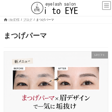
コ
ナ
ン
ビ
テ
ゲ
ン
ー
ツ
シ
i to EYE
ブログ
まつげパーマ
へ
ョ
ス
ン
キ
に
まつげパーマ
ッ
移
プ
動
L3リフト