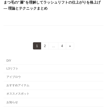
まつ毛の“層”を理解してラッシュリフトの仕上がりを格上げ
— 理論とテクニックまとめ
投
固
固
固
1
2
…
4
»
定
定
定
稿
ペ
ペ
ペ
ー
ー
ー
DIY
の
ジ
ジ
ジ
L3リフト
ペ
アイブロウ
ー
ジ
おすすめアイテム
送
オススメスポット
り
お知らせ