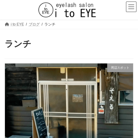
コ
ナ
ン
ビ
テ
ゲ
ン
ー
ツ
シ
i to EYE
ブログ
ランチ
へ
ョ
ス
ン
キ
に
ランチ
ッ
移
プ
動
周辺スポット